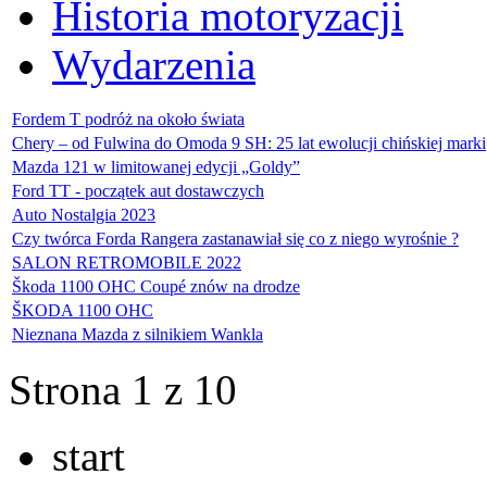
Historia motoryzacji
Wydarzenia
Fordem T podróż na około świata
Chery – od Fulwina do Omoda 9 SH: 25 lat ewolucji chińskiej marki
Mazda 121 w limitowanej edycji „Goldy”
Ford TT - początek aut dostawczych
Auto Nostalgia 2023
Czy twórca Forda Rangera zastanawiał się co z niego wyrośnie ?
SALON RETROMOBILE 2022
Škoda 1100 OHC Coupé znów na drodze
ŠKODA 1100 OHC
Nieznana Mazda z silnikiem Wankla
Strona 1 z 10
start