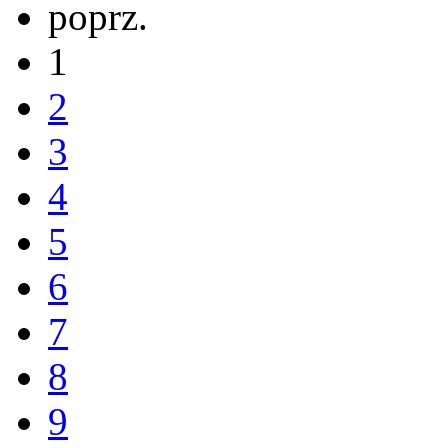
poprz.
1
2
3
4
5
6
7
8
9