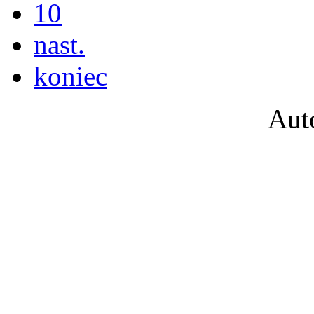
10
nast.
koniec
Aut